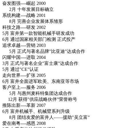
奋发图强----崛起 2000
2月 十年发展目标确立
系统构建----战略 2001
8月 完善企业发展体系雏形
科技之路----研发 2002
5月 富井第一款智能机械手研发成功
6月 通过国家相关部门检测 正式投产
追求卓越----营销 2003
5月 正式与著名品牌"比亚迪”达成合作
闪耀中国----进取 2004
3月 正式与著名企业"富士康”达成合作
5月 通过"CE”认证
走向世界----扩张 2005
6月 富井全面进军欧美、东南亚等市场
客户至上----服务 2006
5月 与惠州麦科特集团达成合作
12月 获得"供应战略伙伴”荣誉称号
推陈出新----革新 2007
6月 富井机械手、机械臂系列升级
8月 团结友爱的富井人——援助"吴立富”
爱在南粤----感恩 2008