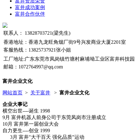
富井资质荣誉
富井成功案例
富井合作伙伴
联系人： 13828703721(梁先生)
香港地址：香港九龙旺角烟厂街9号兴发商业大厦2201室
客服热线：13825737921张小姐
工厂地址:
广东东莞市凤岗镇竹塘村麻埔坳工业区富井科技园
邮箱：
1072764997@qq.com
富井企业文化
网站首页
>
关于富井
>
富井企业文化
企业大事记
横空出世----诞生 1998
9月 富井机器人前身公司于东莞凤岗市注册成立
10月 富井第一届创业大会
自力更生----创业 1999
3月 富井"大干百天 强化品质”运动