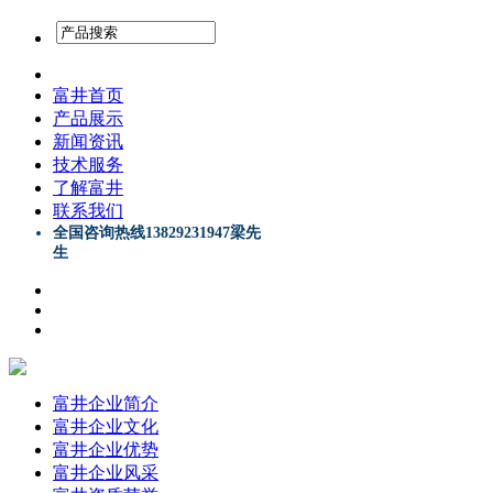
富井首页
产品展示
新闻资讯
技术服务
了解富井
联系我们
全国咨询热线13829231947梁先
生
富井企业简介
富井企业文化
富井企业优势
富井企业风采